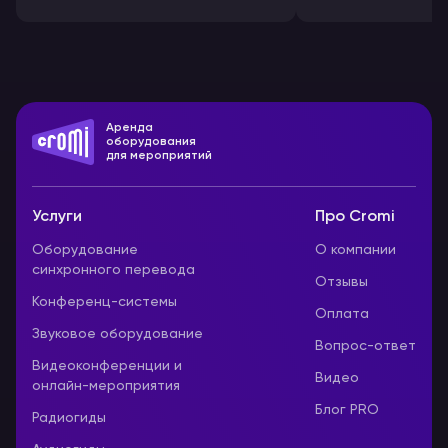
комплект аудиогидов, поскольку
использование
приобретение оборудования
стереонаушнико
всегда будет дороже.
обеспечивают яс
комфорт для слу
Аренда
оборудования
для мероприятий
Услуги
Про Cromi
Оборудование
О компании
синхронного перевода
Отзывы
Конференц-системы
Оплата
Звуковое оборудование
Вопрос-ответ
Видеоконференции и
Видео
онлайн-мероприятия
Блог PRO
Радиогиды