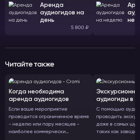
Аренда
Аре
аудиогидов на
ауд
день
нед
5 800 ₽
Читайте также
Когда необходима
Экскурсионны
аренда аудиогидов
аудиогиды в 
Если ваше мероприятие
С помощью аудио
проводится ограниченное время
проводить экскур
- неделю или пару месяцев -
даже в самых шум
наиболее коммерчески
таких как заводы 
правильным будет арендовать
Четкая дикторска