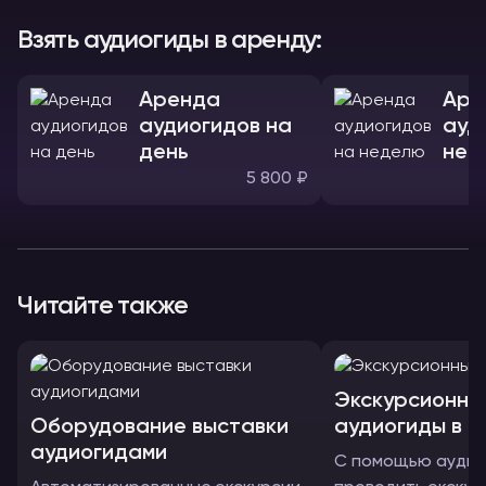
Взять аудиогиды в аренду:
Аренда
Аре
аудиогидов на
ауд
день
нед
5 800 ₽
Читайте также
Экскурсионны
Оборудование выставки
аудиогиды в 
аудиогидами
С помощью аудио