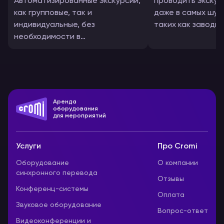
Автоматизированные экскурсии,
проводить экскур
как групповые, так и
даже в самых шум
индивидуальные, без
таких как заводы 
необходимости в
Четкая дикторска
сопровождении экскурсоводом.
использование
Посетители могут
стереонаушнико
наслаждаться
обеспечивают яс
аудиоэкскурсиями как в
комфорт для слу
наушниках, так и через
Аренда
динамики.
оборудования
для мероприятий
Услуги
Про Cromi
Оборудование
О компании
синхронного перевода
Отзывы
Конференц-системы
Оплата
Звуковое оборудование
Вопрос-ответ
Видеоконференции и