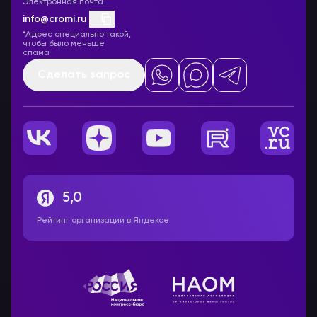
Электронная почта
info@cromi.ru
*Адрес специально такой,
чтобы было меньше
спама
Сделать запрос
5,0
Рейтинг организации в Яндексе