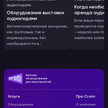
Когда необхо
Оборудование выставки
аренда аудио
аудиогидами
Если ваше мероп
Автоматизированные экскурсии,
проводится огра
как групповые, так и
- неделю или пар
индивидуальные, без
наиболее коммер
необходимости в
правильным буде
сопровождении экскурсоводом.
комплект аудиоги
Посетители могут
приобретение об
наслаждаться
всегда будет дор
аудиоэкскурсиями как в
наушниках, так и через
Аренда
динамики.
оборудования
для мероприятий
Услуги
Про Cromi
Оборудование
О компании