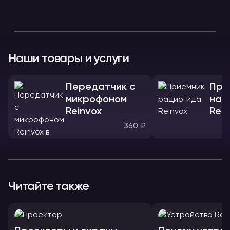
Наши товары и услуги
Передатчик с
При
микрофоном
нау
Reinvox
Rein
360 ₽
Читайте также