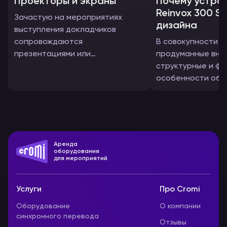
Проекторы и экраны
Почему устро
Reinvox 300 Si
Зачастую на мероприятиях
дизайна
выступления докладчиков
сопровождаются
В совокупности 
презентациями или
продуманные вне
видеоматериалами и для
структурные и ф
удобства всех гостей в этом
особенности обо
случае следует использовать
влияют на успех
проекционное оборудование.
запланированног
Аренда
оборудования
для мероприятий
Услуги
Про Cromi
Оборудование
О компании
синхронного перевода
Отзывы