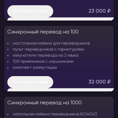
23 000 ₽
Оставить заявку
Для мероприятий с использованием двух языков
Синхронный перевод на 100
(русский + иностранный) для 50 слушателей
настольная кабина для переводчиков
пульт переводчиков с гарнитурами
излучатели перевода на 2 языка
100 приемников с наушниками
комплект коммутации
32 000 ₽
Оставить заявку
Стандартный конференц-зал на 100 слушателей
Синхронный перевод на 1000
и два языка (русский и иностранный)
напольная кабина переводчиков ISO4043