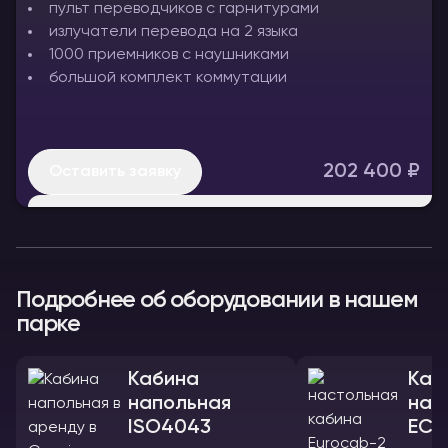
пульт переводчиков с гарнитурами
излучатели перевода на 2 языка
1000 приемников с наушниками
большой комплект коммутации
202 400 ₽
Оставить заявку
Масштабное мероприятие на 1000 слушателей,
два языка, с большой кабиной по ISO4043
Подробнее об оборудовании в нашем
парке
Кабина
Каб
напольная
нас
ISO4043
ЕС-