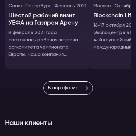
Санкт-Петербург
Февраль 2021
Москва
Октябрь 
Шестой рабочий визит
В этом проекте
Blockchain Life
УЕФА на Газпром Арену
использовалис
16-17 октября 2019
В феврале 2021 года
Экспоцентре в М
Пульты переводчи
состоялась рабочая встреча
4-й крупнейший
оргкомитета чемпионата
международный ф
Кабины переводчи
Европы. Наша компания
отрасли криптов
обеспечила мероприятие
блокчейна, майнин
Микшеры
оборудованием для
Blockchain Life 201
синхронного перевода
В портфолио
Наши клиенты