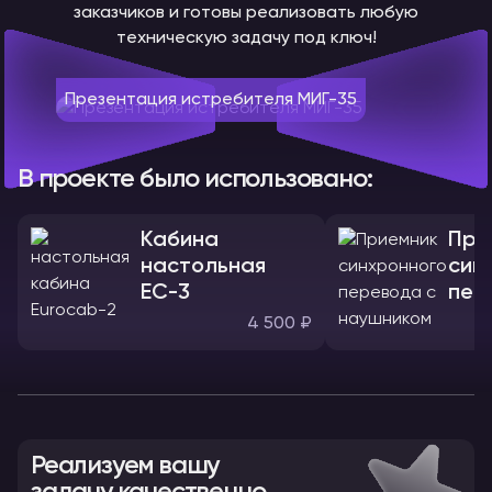
заказчиков и готовы реализовать любую
техническую задачу под ключ!
Презентация истребителя МИГ-35
В проекте было использовано:
Кабина
При
настольная
син
ЕС-3
пер
нау
4 500 ₽
Реализуем вашу