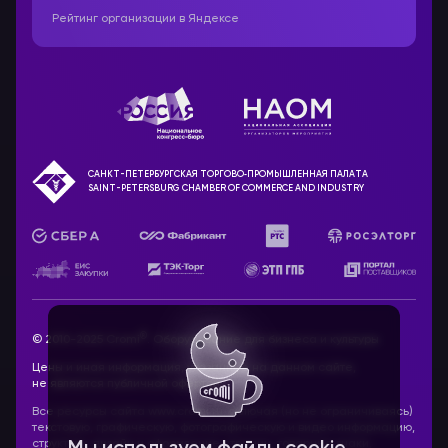
Рейтинг организации в Яндексе
САНКТ-ПЕТЕРБУРГСКАЯ ТОРГОВО‑ПРОМЫШЛЕННАЯ ПАЛАТА
SAINT-PETERSBURG CHAMBER OF COMMERCE AND INDUSTRY
®
© 2010-2025 Cromi
. Оборудование для бизнеса и культуры
Цены и иная информация, указанные на данном сайте,
не являются публичной офертой.
Все ресурсы сайта www.cromi.ru, включая (но не ограничиваясь)
текстовую, графическую, фотографическую и видео информацию,
структуру, дизайн и оформление страниц, товарные знаки,