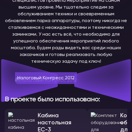
специалистов провела мероприятие на самом
высшем уровне. Мы тщательно следим за
обслуживанием техники и своевременным
обновлением парка аппаратуры, поэтому никогда не
сталкиваемся с неожиданностями и техническими
заминками. У нас есть всё, что необходимо для
успешного обеспечения мероприятий любого
масштаба. Будем рады видеть вас среди наших
заказчиков и готовы реализовать любую
техническую задачу под ключ!
Налоговый Конгресс 2012
В проекте было использовано:
Кабина
Ком
настольная
обо
ЕС-3
для