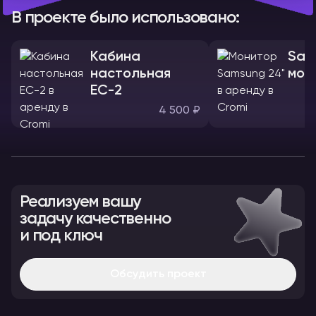
В проекте было использовано:
Кабина
Sam
настольная
мон
ЕС-2
4 500 ₽
Реализуем вашу
задачу качественно
и под ключ
Обсудить проект