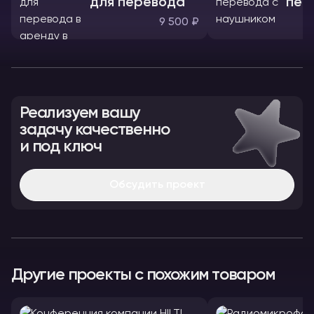
для перевода
пер
нау
9 500 ₽
Реализуем вашу
задачу качественно
и под ключ
Обсудить проект
Другие проекты с похожим товаром