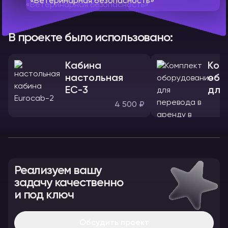
«Ветеринарная безопасность»
В проекте было использовано:
Кабина
Ком
настольная
обо
ЕС-3
для
4 500 ₽
Реализуем вашу
задачу качественно
и под ключ
Обсудить проект