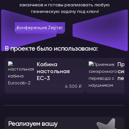
заказчиков и готовы реализовать любую
техническую задачу под ключ!
Конференция Zepter
В проекте было использовано:
Кабина
При
настольная
син
ЕС-3
пер
нау
4 500 ₽
Реализуем вашу