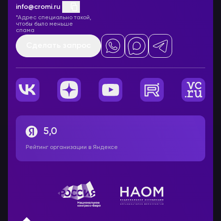
info@cromi.ru
*Адрес специально такой,
чтобы было меньше
спама
Сделать запрос
5,0
Рейтинг организации в Яндексе