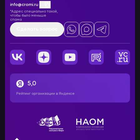
info@cromi.ru
*Адрес специально такой,
чтобы было меньше
спама
Сделать запрос
5,0
Рейтинг организации в Яндексе