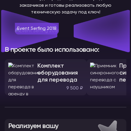
заказчиков и готовы реализовать любую
техническую задачу под ключ!
Event Serfing 2018
В проекте было использовано:
Комплект
При
оборудования
син
для перевода
пер
нау
9 500 ₽
Реализуем вашу