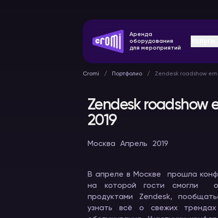
Аренда
Услуги
оборудования
для мероприятий
Cromi
Портфолио
Zendesk roadshow em
Zendesk roadshow
2019
Оборудование
Конферен
Москва
Апрель
2019
синхронного
системы
перевода
В аренду
В аренду
В апреле в Москве прошла конф
на которой гости смогли оз
продуктами Zendesk, пообщат
узнать всё о свежих трендах