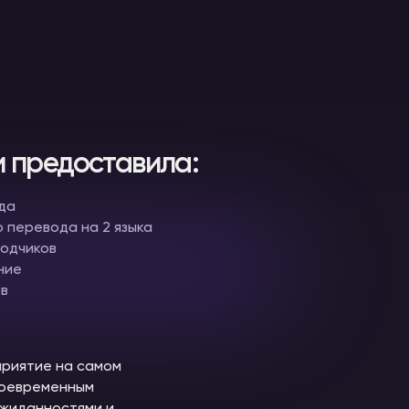
 предоставила:
да
 перевода на 2 языка
водчиков
ние
ов
приятие на самом
воевременным