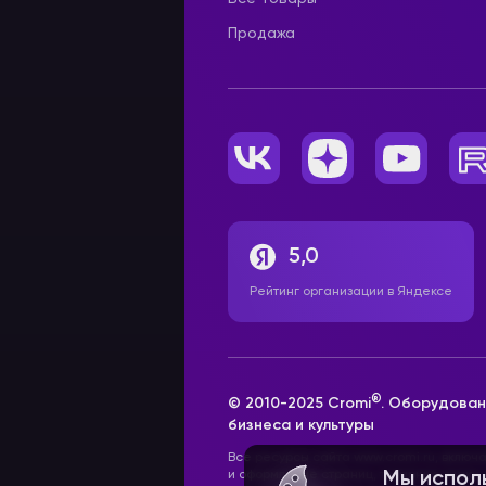
Продажа
5,0
Рейтинг организации в Яндексе
®
© 2010-2025 Cromi
. Оборудован
бизнеса и культуры
Все ресурсы сайта www.cromi.ru, включ
и оформление страниц, товарные знаки
Мы испол