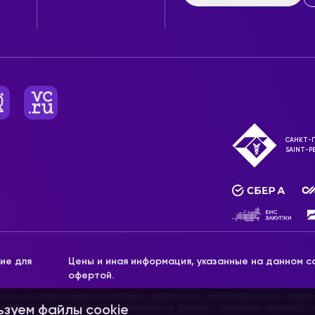
САНКТ-П
SAINT-P
ие для
Цены и иная информация, указанные на данном са
офертой.
ая (но не ограничиваясь) текстовую, графическую, фотографическую и видео
, доменное имя, фирменное наименование являются объектами авторского п
ьзуем файлы cookie