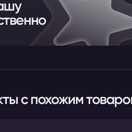
ашу
ственно
кты с похожим товаро