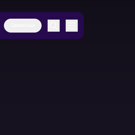
Связаться
Аудиогиды
Каталог
оборудования
В аренду
В аренду