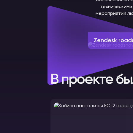
обновлением па
техническими 
мероприятий лю
Zendesk road
В проекте бы