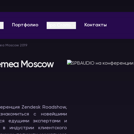
Портфолио
Контакты
Про Cromi
ea Moscow 2019
О компании
Отзывы
 emea Moscow
Оплата
ц-
Звуковое
Видеоконференции
Радиогиды
Вопрос-ответ
оборудование
и онлайн
В аренду
мероприятия
В аренду
Видео
В аренду
еренция Zendesk Roadshow,
Блог PRO
накомиться с новейшими
ься едущими экспертами и
 в индустрии клиентского