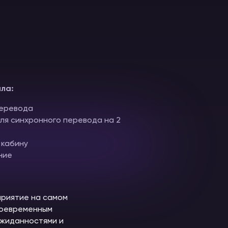
ла:
перевода
ля синхронного перевода на 2
 кабину
ние
приятие на самом
воевременным
ожиданностями и