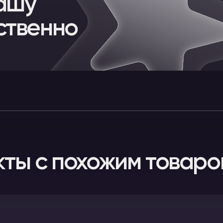
ашу
ственно
кты с похожим товаро