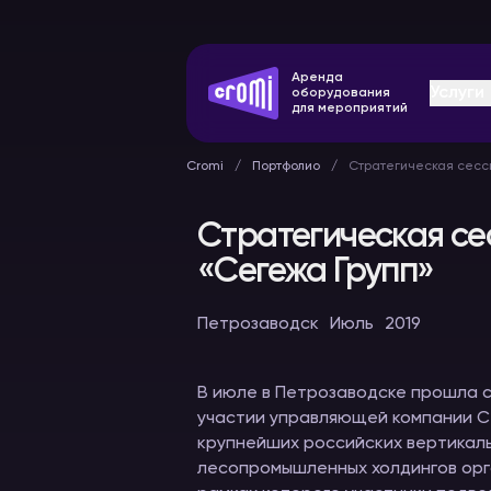
Аренда
Услуги
оборудования
для мероприятий
Cromi
Портфолио
Стратегическая сесс
Стратегическая с
«Сегежа Групп»
Оборудование
Конферен
Петрозаводск
Июль
2019
синхронного
системы
перевода
В аренду
В аренду
В июле в Петрозаводске прошла с
участии управляющей компании Се
крупнейших российских вертикал
лесопромышленных холдингов орг