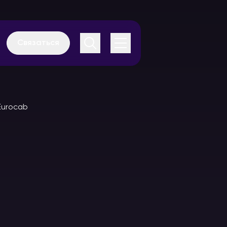
Связаться
Аудиогиды
Каталог
оборудования
В аренду
В аренду