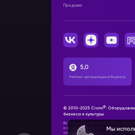
Продажа
5,0
Рейтинг организации в Яндексе
®
© 2010-2025 Cromi
. Оборудован
бизнеса и культуры
Все ресурсы сайта www.cromi.ru, включ
и оформление страниц, товарные знаки
Мы испол
собственность, защищены российским з