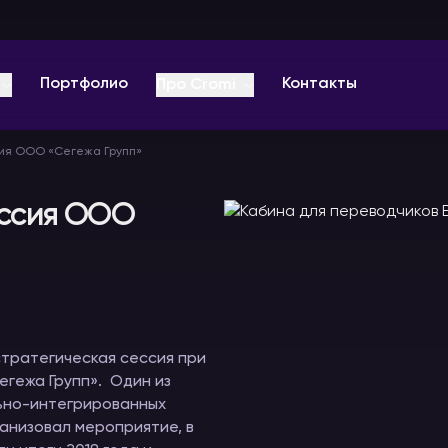
Портфолио
Контакты
Про Cromi
ия ООО «Сегежа Групп»
О компании
Отзывы
ессия ООО
Оплата
ц-
Звуковое
Видеоконференции
Радиогиды
Вопрос-ответ
оборудование
и онлайн
В аренду
мероприятия
В аренду
Видео
В аренду
тратегическая сессия при
Блог PRO
гежа Групп». Один из
ьно-интегрированных
анизовал мероприятие, в