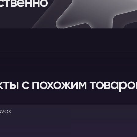
ственно
кты с похожим товаро