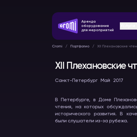
Аренда
Услуги
оборудования
для мероприятий
Cromi
Портфолио
XII Плехановские чте
XII Плехановские ч
Санкт-Петербург
Май
2017
Оборудование
Конферен
синхронного
системы
перевода
В Петербурге, в Доме Плеханов
В аренду
В аренду
чтения, на которых обсуждалис
исторического развития. В кач
были слушатели из-за рубежа.