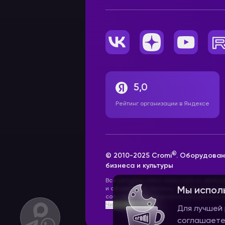
5,0
Рейтинг организации в Яндексе
®
© 2010-2025 Cromi
. Оборудован
бизнеса и культуры
Все ресурсы сайта www.cromi.ru, включ
и оформление страниц, товарные знаки
Мы испол
собственность, защищены российским з
Читать далее >>
Для лучшей 
соглашаете