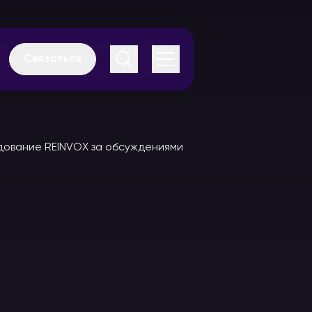
Связаться
Аудиогиды
Каталог
оборудования
В аренду
В аренду