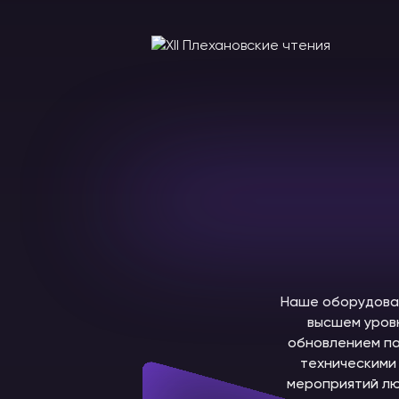
Наше оборудован
высшем уров
обновлением па
техническими 
мероприятий лю