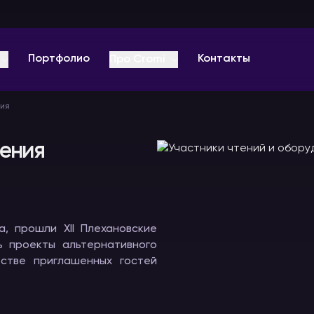
Портфолио
Контакты
Про Cromi
ния
О компании
Отзывы
тения
Оплата
ц-
Звуковое
Видеоконференции
Радиогиды
Вопрос-ответ
оборудование
и онлайн
В аренду
мероприятия
а, прошли XII Плехановские
В аренду
Видео
В аренду
ь проекты альтернативного
естве приглашенных гостей
Блог PRO