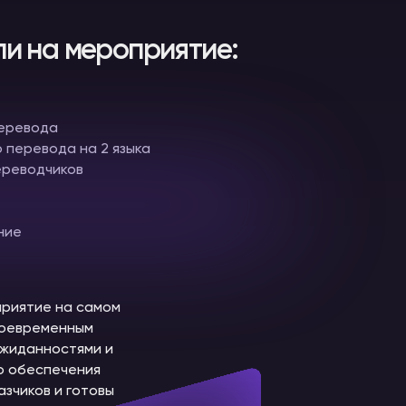
и на мероприятие:
перевода
 перевода на 2 языка
ереводчиков
ние
приятие на самом
воевременным
ожиданностями и
го обеспечения
зчиков и готовы