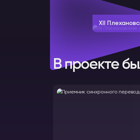
XII Плехановс
В проекте бы