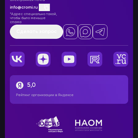
Электронная почта
info@cromi.ru
*Адрес специально такой,
чтобы было меньше
спама
Сделать запрос
5,0
Рейтинг организации в Яндексе