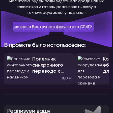
масштаба. Будем рады видеть вас среди наших
заказчиков и готовы реализовать любую
техническую задачу под ключ!
встреча Восточного факультета СПбГУ
В проекте было использовано:
Приемник
Ком
синхронного
обо
перевода с
для
наушником
180 ₽
Реализуем вашу