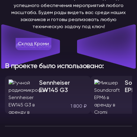
успешного обеспечения мероприятий любого
масштаба. Будем рады видеть вас среди наших
заказчиков и готовы реализовать любую
техническую задачу под ключ!
Склад Кроми
В проекте было использовано:
Sennheiser
Sou
EW145 G3
EPM
1 800 ₽