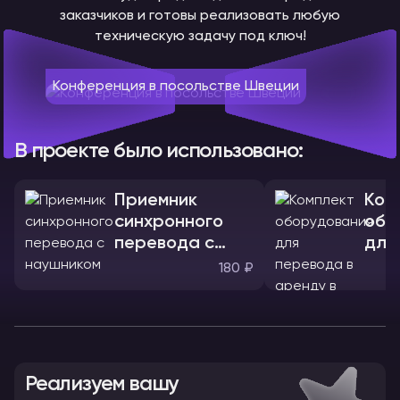
заказчиков и готовы реализовать любую
техническую задачу под ключ!
Конференция в посольстве Швеции
В проекте было использовано:
Приемник
Ком
синхронного
обо
перевода с
для
наушником
180 ₽
Реализуем вашу