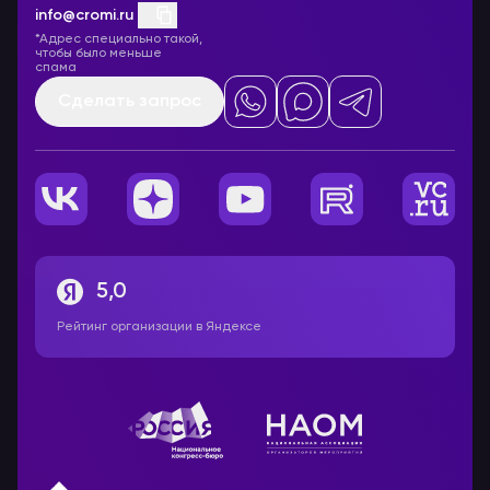
info@cromi.ru
*Адрес специально такой,
чтобы было меньше
спама
Сделать запрос
5,0
Рейтинг организации в Яндексе