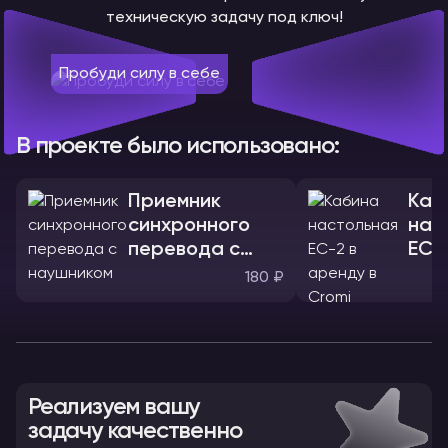
техническую задачу под ключ!
Пробуди силу в себе
В проекте было использовано:
Приемник
Каб
синхронного
нас
перевода с
ЕС-
наушником
180 ₽
Реализуем вашу
задачу качественно