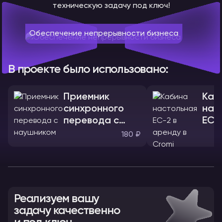
техническую задачу под ключ!
Обеспечение непрерывности бизнеса
В проекте было использовано:
Приемник
Каб
синхронного
нас
перевода с
ЕС-
наушником
180 ₽
Реализуем вашу
задачу качественно