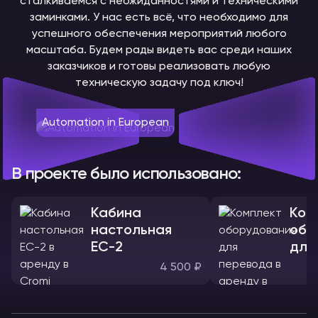
сталкиваемся с неожиданностями и техническими
заминками. У нас есть всё, что необходимо для
успешного обеспечения мероприятий любого
масштаба. Будем рады видеть вас среди наших
заказчиков и готовы реализовать любую
техническую задачу под ключ!
Automation in European
В проекте было использовано:
Кабина
Ком
настольная
обо
ЕС-2
для
4 500 ₽