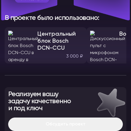
В проекте было использовано:
Центральный
Bos
блок Bosch
DCN-CCU
3 000 ₽
Реализуем вашу
задачу качественно
и под ключ
Обсудить проект