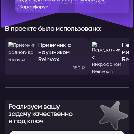
Радиогиды Reinvox для Семинара для
“Карелфорум”
В проекте было использовано:
Приемник с
Пер
наушником
мик
Reinvox
Rein
180 ₽
Реализуем вашу
задачу качественно
и под ключ