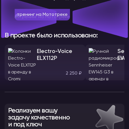
тренинг на Мототреке
В проекте было использовано:
Electro-Voice
Sen
ELX112P
EW1
2 250 ₽
Реализуем вашу
задачу качественно
и под ключ