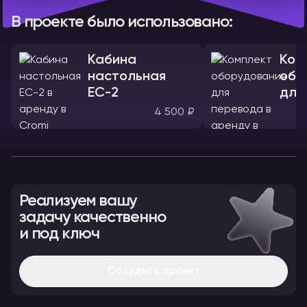
В проекте было использовано:
Кабина
Ком
настольная
обо
ЕС-2
для
4 500 ₽
Реализуем вашу
задачу качественно
и под ключ
Обсудить проект