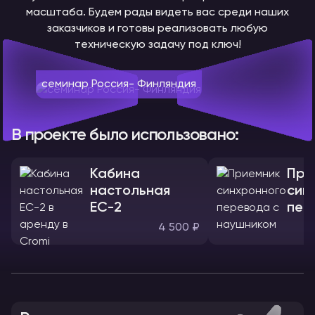
масштаба. Будем рады видеть вас среди наших
заказчиков и готовы реализовать любую
техническую задачу под ключ!
семинар Россия- Финляндия
В проекте было использовано:
Кабина
При
настольная
син
ЕС-2
пер
нау
4 500 ₽