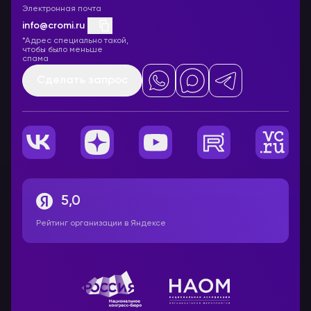
Электронная почта
info@cromi.ru
*Адрес специально такой,
чтобы было меньше
спама
Сделать запрос
5,0
Рейтинг организации в Яндексе