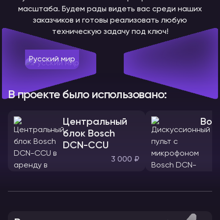
масштаба. Будем рады видеть вас среди наших
заказчиков и готовы реализовать любую
техническую задачу под ключ!
Русский мир
В проекте было использовано:
Центральный
Bos
блок Bosch
DCN-CCU
3 000 ₽