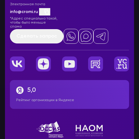
Электронная почта
info@cromi.ru
*Адрес специально такой,
чтобы было меньше
спама
Сделать запрос
5,0
Рейтинг организации в Яндексе