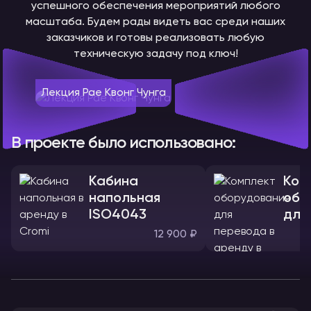
успешного обеспечения мероприятий любого
масштаба. Будем рады видеть вас среди наших
заказчиков и готовы реализовать любую
техническую задачу под ключ!
Лекция Рае Квонг Чунга
В проекте было использовано:
Кабина
Ком
напольная
обо
ISO4043
для
12 900 ₽