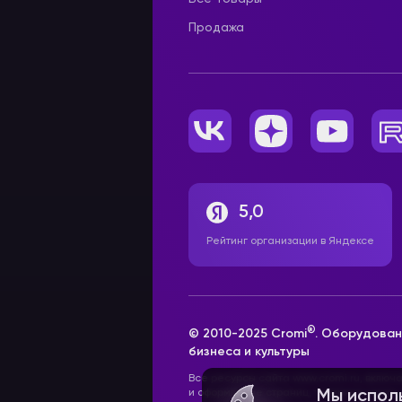
Продажа
5,0
Рейтинг организации в Яндексе
®
© 2010-2025 Cromi
. Оборудован
бизнеса и культуры
Все ресурсы сайта www.cromi.ru, включ
и оформление страниц, товарные знаки
Мы испол