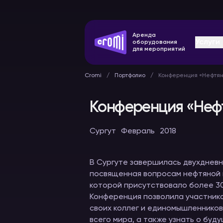
Аренда
Услуги
оборудования
для мероприятий
Cromi
Портфолио
Конференция «Нефтян
Конференция «Неф
Сургут
Февраль
2018
Оборудование
Конферен
синхронного
системы
перевода
В Сургуте завершилась двухдневн
В аренду
В аренду
посвященная вопросам нефтяной
которой присутствовало более 30
Конференция позволила участника
своих коллег и единомышленников
всего мира, а также узнать о буд