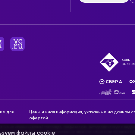
САНКТ-П
SAINT-P
ие для
Цены и иная информация, указанные на данном са
офертой.
ая (но не ограничиваясь) текстовую, графическую, фотографическую и видео
, доменное имя, фирменное наименование являются объектами авторского п
ьзуем файлы cookie