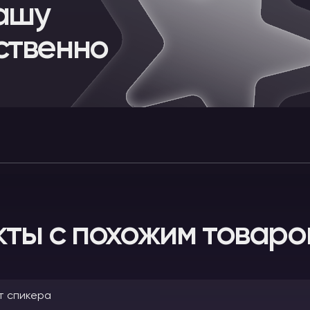
ашу
ственно
кты с похожим товаро