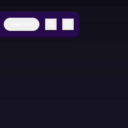
Связаться
Аудиогиды
Каталог
оборудования
В аренду
В аренду