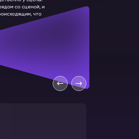
дственно у сцены.
ядом со сценой, и
роисходящим, что