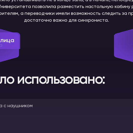
ужно устанавливать не в конце зала, а в начале, непосре
Университета позволила разместить настольную кабину р
рителям, а переводчики имели возможность следить за п
достаточно важно для синхрониста.
олица
ло использовано: