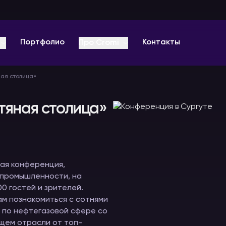
Портфолио
Контакты
Про Cromi
ая столица»
О компании
Отзывы
тяная столица»
Оплата
ц-
Звуковое
Видеоконференции
Радиогиды
Вопрос-ответ
оборудование
и онлайн
В аренду
мероприятия
ая конференция,
В аренду
Видео
В аренду
 промышленности, на
0 гостей и зрителей.
Блог PRO
м познакомиться с сотнями
 по нефтегазовой сфере со
ущем отрасли от топ-