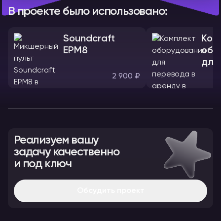
В проекте было использовано:
Soundcraft
Ком
EPM8
обо
для
2 900 ₽
Реализуем вашу
задачу качественно
и под ключ
Обсудить проект