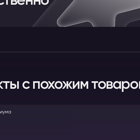
ственно
кты с похожим товаро