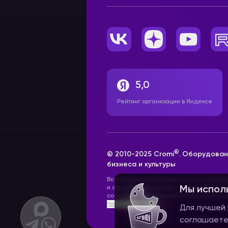
5,0
Рейтинг организации в Яндексе
®
© 2010-2025 Cromi
. Оборудован
бизнеса и культуры
Все ресурсы сайта www.cromi.ru, включ
и оформление страниц, товарные знаки
Мы испол
собственность, защищены российским з
Читать далее >>
Для лучшей 
соглашаете