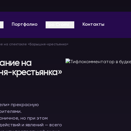
Портфолио
Контакты
Про Cromi
е на спектакле «Барышня-крестьянка»
О компании
Отзывы
ание на
ня-крестьянка»
Оплата
ц-
Звуковое
Видеоконференции
Радиогиды
Вопрос-ответ
оборудование
и онлайн
В аренду
мероприятия
В аренду
Видео
В аренду
ели» прекрасную
Блог PRO
рителями.
ничное, но при этом
ействий и явлений — всего