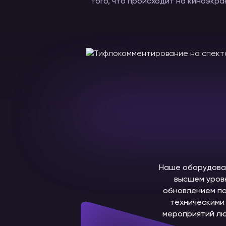
того, что происходит на киноэкр
Наше оборудован
высшем уров
обновлением па
техническими 
мероприятий лю