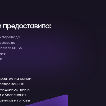
 предоставила:
го перевода
перевода
eiser ME 36
ение
ов
приятие на самом
воевременным
ожиданностями и
го обеспечения
зчиков и готовы