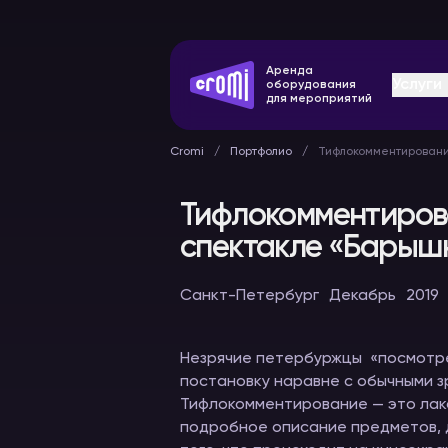
Аренда
Услуги
оборудования
для мероприятий
Cromi
Портфолио
Тифлокомментировани
Тифлокомментиров
спектакле «Барыш
Оборудование
Конферен
Санкт-Петербург
Декабрь
2019
синхронного
системы
перевода
В аренду
В аренду
Незрячие петербуржцы «посмотр
постановку наравне с обычными з
Тифлокомментирование — это лако
подробное описание предметов, д