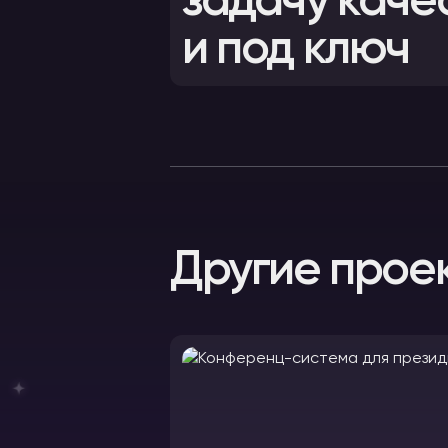
задачу каче
и под ключ
Другие прое