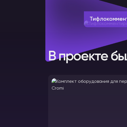
Тифлокоммен
В проекте бы