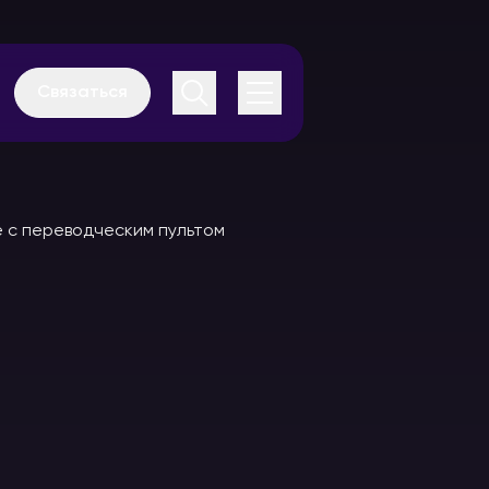
Связаться
Аудиогиды
Каталог
оборудования
В аренду
В аренду