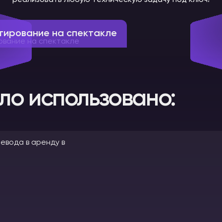
реализовать любую техническую задачу под ключ!
тирование на спектакле
ло использовано: