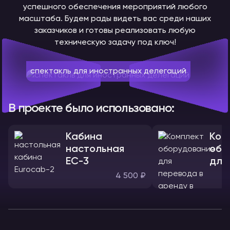
успешного обеспечения мероприятий любого
масштаба. Будем рады видеть вас среди наших
заказчиков и готовы реализовать любую
техническую задачу под ключ!
спектакль для иностранных делегаций
В проекте было использовано:
Кабина
Ком
настольная
обо
ЕС-3
для
4 500 ₽