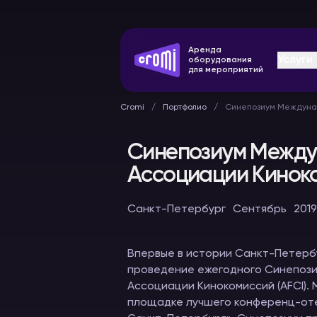
Аренда
Услуги
оборудования
для мероприятий
Cromi
Портфолио
Синепозиум Междуна
Синепозиум Межд
Ассоциации Кинок
Оборудование
Конферен
Санкт-Петербург
Сентябрь
2019
синхронного
системы
перевода
В аренду
В аренду
Впервые в истории Санкт-Петербу
проведение ежегодного Синепоз
Ассоциации Кинокомиссий (AFCI).
площадке лучшего конференц-оте