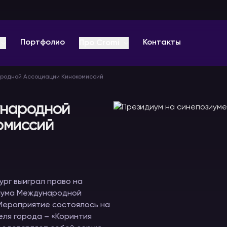
Портфолио
Контакты
Про Cromi
родной Ассоциации Кинокомиссий
О компании
Отзывы
ународной
омиссий
Оплата
ц-
Звуковое
Видеоконференции
Радиогиды
Вопрос-ответ
оборудование
и онлайн
В аренду
мероприятия
В аренду
Видео
В аренду
рг выиграл право на
Блог PRO
иума Международной
 Мероприятие состоялось на
ля города – «Коринтия