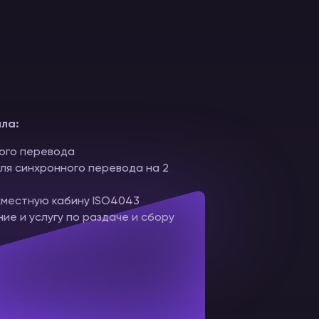
ла:
ого перевода
ля синхронного перевода на 2
хместную кабину ISO4043
е и услугу по раздаче и сбору