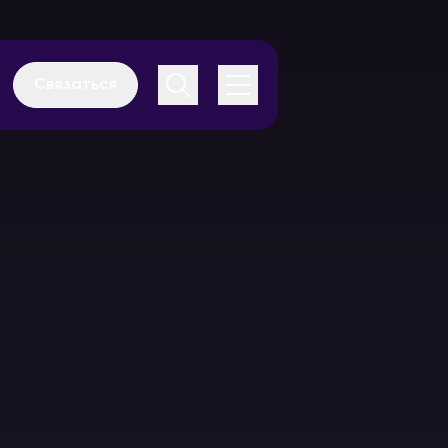
Связаться
Аудиогиды
Каталог
оборудования
В аренду
В аренду