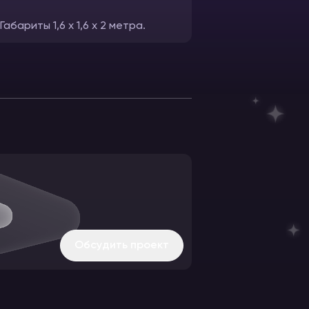
ариты 1,6 х 1,6 х 2 метра.
Выдается каждому 
Обсудить проект