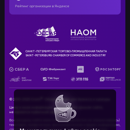
Рейтинг организации в Яндексе
САНКТ-ПЕТЕРБУРГСКАЯ ТОРГОВО‑ПРОМЫШЛЕННАЯ ПАЛАТА
SAINT-PETERSBURG CHAMBER OF COMMERCE AND INDUSTRY
®
© 2010-2025 Cromi
. Оборудование для бизнеса и культуры
Цены и иная информация, указанные на данном сайте,
не являются публичной офертой.
Все ресурсы сайта www.cromi.ru, включая (но не ограничиваясь)
текстовую, графическую, фотографическую и видео информацию,
структуру, дизайн и оформление страниц, товарные знаки,