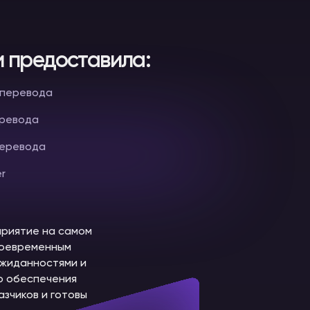
 предоставила:
о перевода
еревода
перевода
er
приятие на самом
воевременным
ожиданностями и
го обеспечения
зчиков и готовы