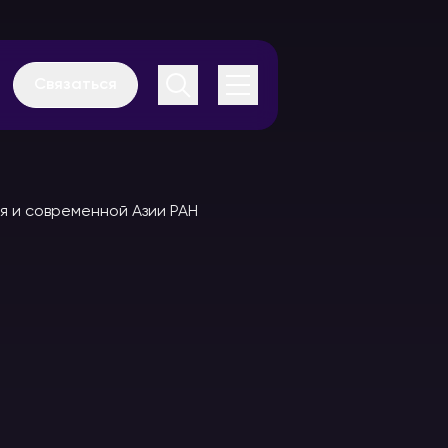
Связаться
Аудиогиды
Каталог
оборудования
В аренду
В аренду