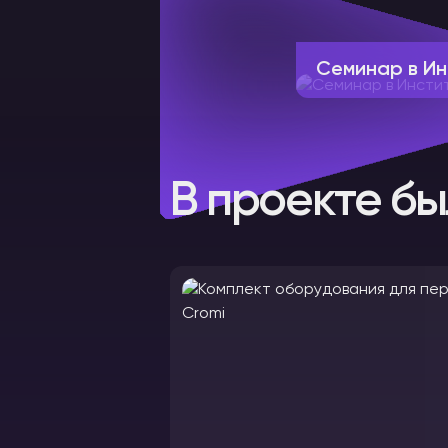
Семинар в Ин
В проекте бы