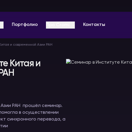
Портфолио
Контакты
Про Cromi
Китая и современной Азии РАН
О компании
Отзывы
те Китая и
РАН
Оплата
ц-
Звуковое
Видеоконференции
Радиогиды
Вопрос-ответ
оборудование
и онлайн
В аренду
мероприятия
В аренду
Видео
В аренду
 Азии РАН прошёл семинар.
Блог PRO
 помогла в осуществлении
кт синхронного перевода, а
ятии