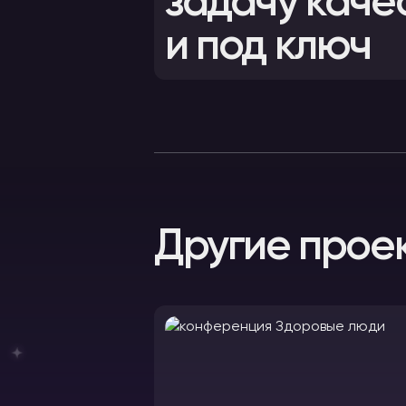
задачу каче
и под ключ
Другие прое