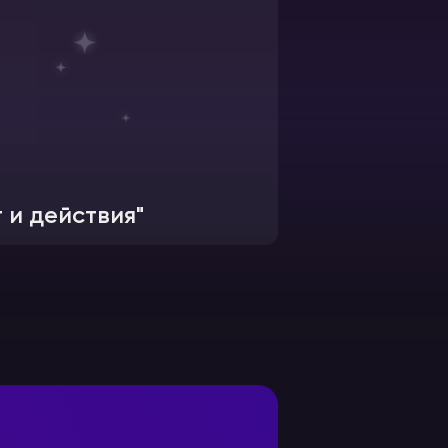
Ноябрь 2014
 и действия"
«Микрогосуда