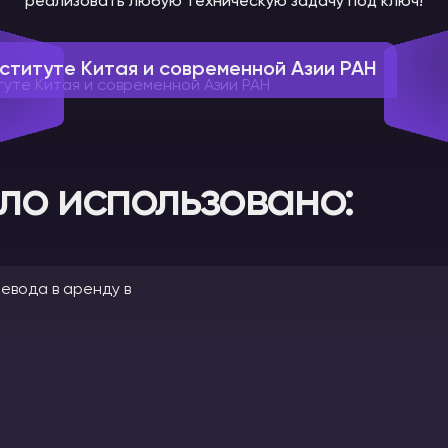
реализовать любую техническую задачу под ключ!
ституте Китая и современной Азии РАН
ло использовано: