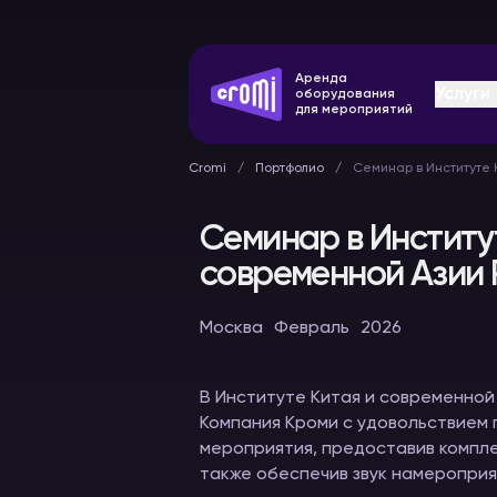
Аренда
Услуги
оборудования
для мероприятий
Cromi
Портфолио
Семинар в Институте 
Семинар в Институ
современной Азии 
Оборудование
Конферен
Москва
Февраль
2026
синхронного
системы
перевода
В аренду
В аренду
В Институте Китая и современной
Компания Кроми с удовольствием
мероприятия, предоставив компле
также обеспечив звук намеропри