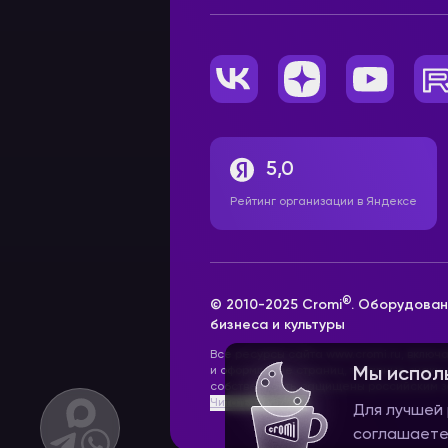
5,0
Рейтинг организации в Яндексе
®
© 2010-2025 Cromi
. Оборудован
бизнеса и культуры
Все ресурсы сайта www.cromi.ru, включ
и оформление страниц, товарные знаки
Мы испол
собственность, защищены российским з
Читать далее >>
Для лучшей 
соглашаете