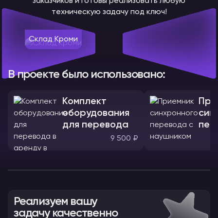
заказчиков и готовы реализовать любую
техническую задачу под ключ!
Склад Кроми
В проекте было использовано:
Комплект
При
оборудования
син
для перевода
пер
нау
9 500 ₽
Реализуем вашу
задачу качественно