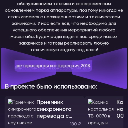
обслуживанием техники и своевременным
обновлением парка аппаратуры, поэтому никогда не
сталкиваемся с неожиданностями и техническими
заминками. У нас есть всё, что необходимо для
успешного обеспечения мероприятий любого
масштаба. Будем рады видеть вас среди наших
заказчиков и готовы реализовать любую
техническую задачу под ключ!
ветеринарная конференция 2018
В проекте было использовано:
Приемник
Каб
синхронного
нас
перевода с
007
наушником
180 ₽