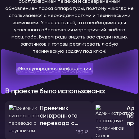
обслуживанием техники и своевременным
обновлением парка аппаратуры, поэтому никогда не
сталкиваемся с неожиданностями и техническими
заминками. У нас есть всё, что необходимо для
успешного обеспечения мероприятий любого
масштаба. Будем рады видеть вас среди наших
заказчиков и готовы реализовать любую
техническую задачу под ключ!
Международная конференция
В проекте было использовано:
Приемник
Адм
синхронного
по 
перевода с
при
наушником
180 ₽