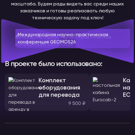
масштаба. Будем рады видеть вас среди наших
заказчиков и готовы реализовать любую
техническую задачу под ключ!
Международная научно-практическая
конференция GEOMOS26
В проекте было использовано:
Комплект
Каб
оборудования
нас
для перевода
ЕС-
9 500 ₽