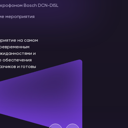
микрофоном Bosch DCN-DISL
ие мероприятия
приятие на самом
воевременным
ожиданностями и
го обеспечения
зчиков и готовы