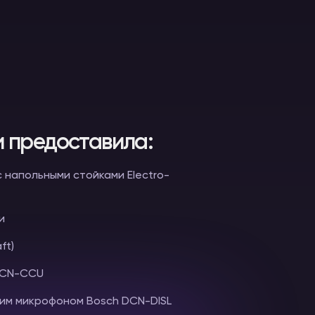
 предоставила:
 с напольными стойками Electro-
и
ft)
DCN-CCU
ким микрофоном Bosch DCN-DISL