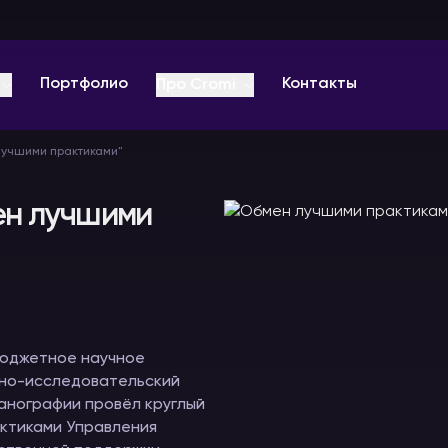
Портфолио
Контакты
Про Cromi
лучшими практиками"
О компании
Отзывы
ен лучшими
Оплата
ц-
Звуковое
Видеоконференции
Радиогиды
Вопрос-ответ
оборудование
и онлайн
В аренду
мероприятия
В аренду
Видео
В аренду
юджетное научное
Блог PRO
чно-исследовательский
еанографии провёл круглый
актиками Управления