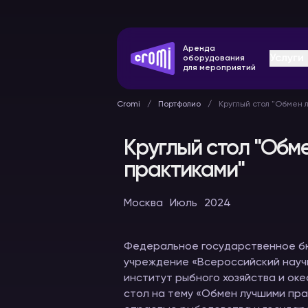
Аренда
Услуги
оборудования
для мероприятий
Cromi
Портфолио
Круглый стол "Обмен 
Круглый стол "Обм
практиками"
Оборудование
Конферен
Москва
Июль
2024
синхронного
системы
перевода
В аренду
В аренду
Федеральное государственное б
учреждение «Всероссийский нау
институт рыбного хозяйства и ок
стол на тему «Обмен лучшими пр