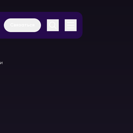
Связаться
Аудиогиды
Каталог
оборудования
В аренду
В аренду