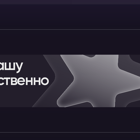
ашу
ственно