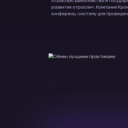
отраслью рыболовства и государ
развития отрасли». Компания Кр
конференц-систему для проведен