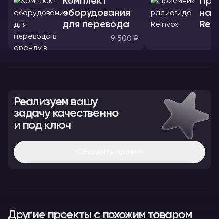
Комплект
При
оборудования
нау
для перевода
Rein
9 500 ₽
Реализуем вашу
задачу качественно
и под ключ
Обсудить проект
Другие проекты с похожим товаром