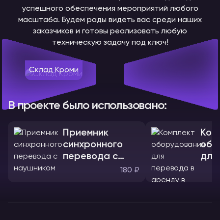
успешного обеспечения мероприятий любого
масштаба. Будем рады видеть вас среди наших
заказчиков и готовы реализовать любую
техническую задачу под ключ!
Склад Кроми
В проекте было использовано:
Приемник
Ком
синхронного
обо
перевода с
для
наушником
180 ₽