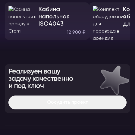
Кабина
Ком
напольная
обо
ISO4043
для
12 900 ₽
Реализуем вашу
задачу качественно
и под ключ
Обсудить проект