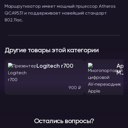
Маршрутизатор имеет мощный прцессор Atheros
QCA9531 и поддерживает новейший стандарт
802.11ac.
Другие товары этой категории
Logitech r700
App
MJ1
900 ₽
Остались вопросы?